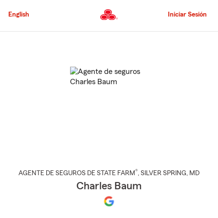
Pasar
al
English
Iniciar Sesión
contenido
principal
Comienzo
del
contenido
principal
®
AGENTE DE SEGUROS DE STATE FARM
,
SILVER SPRING
, MD
Charles Baum