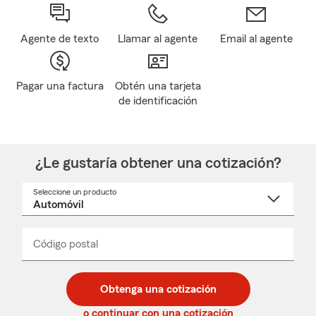
Agente de texto
Llamar al agente
Email al agente
Pagar una factura
Obtén una tarjeta
de identificación
¿Le gustaría obtener una cotización?
Seleccione un producto
Seleccione
un
nombre
de
producto
del
Código postal
Ingresa
Ingresa
_____
menú
un
un
desplegable
código
código
postal
postal
Obtenga una cotización
de
de
5
5
o continuar con una cotización