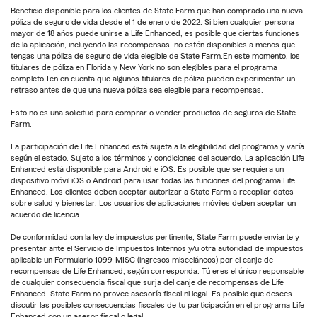
Beneficio disponible para los clientes de State Farm que han comprado una nueva
póliza de seguro de vida desde el 1 de enero de 2022. Si bien cualquier persona
mayor de 18 años puede unirse a Life Enhanced, es posible que ciertas funciones
de la aplicación, incluyendo las recompensas, no estén disponibles a menos que
tengas una póliza de seguro de vida elegible de State Farm.En este momento, los
titulares de póliza en Florida y New York no son elegibles para el programa
completo.Ten en cuenta que algunos titulares de póliza pueden experimentar un
retraso antes de que una nueva póliza sea elegible para recompensas.
Esto no es una solicitud para comprar o vender productos de seguros de State
Farm.
La participación de Life Enhanced está sujeta a la elegibilidad del programa y varía
según el estado. Sujeto a los términos y condiciones del acuerdo. La aplicación Life
Enhanced está disponible para Android e iOS. Es posible que se requiera un
dispositivo móvil iOS o Android para usar todas las funciones del programa Life
Enhanced. Los clientes deben aceptar autorizar a State Farm a recopilar datos
sobre salud y bienestar. Los usuarios de aplicaciones móviles deben aceptar un
acuerdo de licencia.
De conformidad con la ley de impuestos pertinente, State Farm puede enviarte y
presentar ante el Servicio de Impuestos Internos y/u otra autoridad de impuestos
aplicable un Formulario 1099-MISC (ingresos misceláneos) por el canje de
recompensas de Life Enhanced, según corresponda. Tú eres el único responsable
de cualquier consecuencia fiscal que surja del canje de recompensas de Life
Enhanced. State Farm no provee asesoría fiscal ni legal. Es posible que desees
discutir las posibles consecuencias fiscales de tu participación en el programa Life
Enhanced con un asesor fiscal o legal.